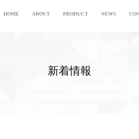
HOME
ABOUT
PRODUCT
NEWS
CO
新
着
情
報