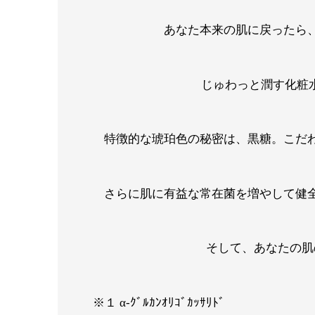
あなた本来の肌に戻ったら
じゅわっと潤す化粧水、
特徴的な琥珀色の秘密は、黒糖。こだ
さらに肌に有益な常在菌を増やして健
そして、あなたの肌
※１ α-ｸﾞﾙｶﾝｵﾘｺﾞｶｯｻﾘﾄﾞ