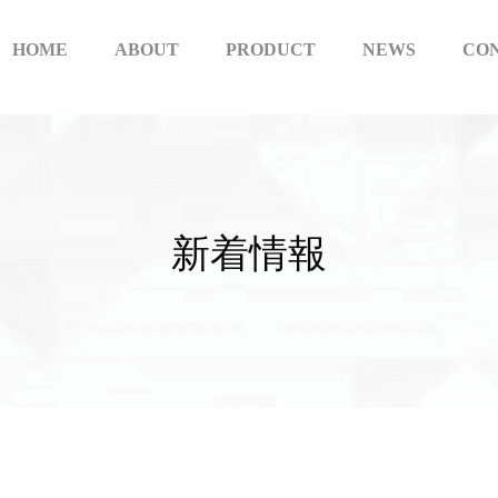
HOME
ABOUT
PRODUCT
NEWS
CO
新
着
情
報