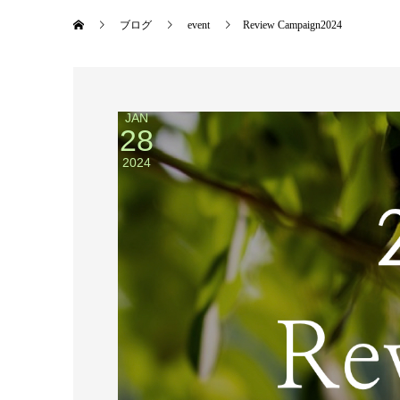
ブログ
event
Review Campaign2024
JAN
28
2024