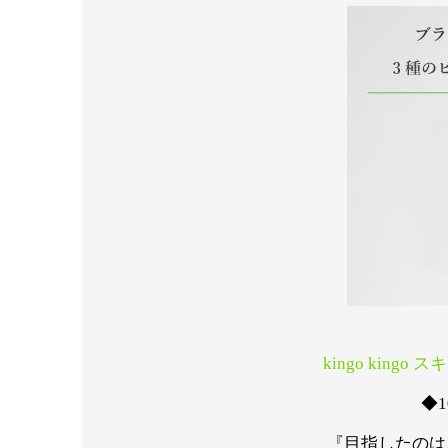
kingo king
◆1
『目指したのは