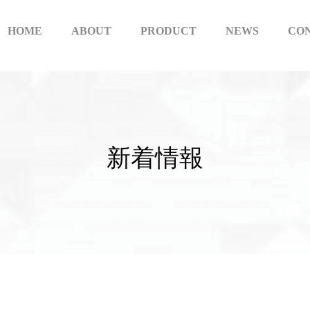
HOME
ABOUT
PRODUCT
NEWS
CO
新
着
情
報